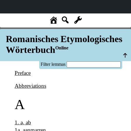
Romanisches Etymologisches
Wörterbuch
Online
Filter lemmas
Preface
Abbreviations
A
1
.
a, ab
1a
.
aanmarren