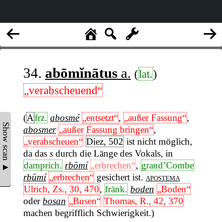
34.
abōmĭnātus
a.
(
lat.
)
„verabscheuend“
(
A
frz.
abosmé
„entsetzt“
,
„außer Fassung“
,
Show scan ▲
abosmer
„außer Fassung bringen“
,
„verabscheuen“
Diez, 502
ist nicht möglich,
da das
s
durch die Länge des Vokals, in
damprich.
rbōmí
„erbrechen“
,
grand’Combe
rbūmí
„erbrechen“
gesichert ist.
apostema
Ulrich, Zs., 30, 470
,
fränk.
boden
„Boden“
oder
bosan
„Busen“
Thomas, R., 42, 370
machen begrifflich Schwierigkeit.)