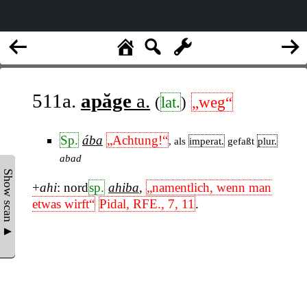
511a.
apăge
a.
(
lat.
)
„weg“
Sp.
ába
„Achtung!“
, als
imperat.
gefaßt
plur.
abad
Show scan ▲
+
ahi
: nord
sp.
ahiba
,
„namentlich, wenn man
etwas wirft“
Pidal, RFE., 7, 11
.