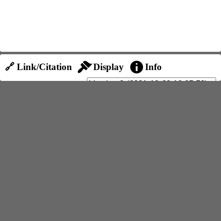
🔗 Link/Citation
Display
Info