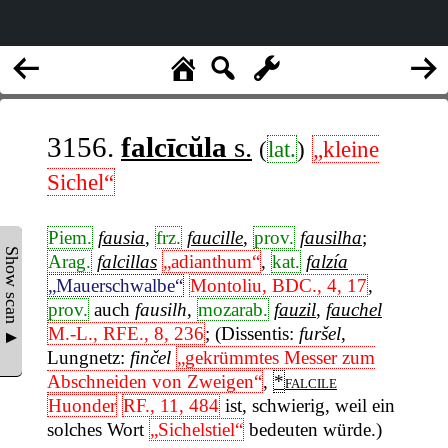
3156.
falcīcŭla
s.
(
lat.
)
„kleine
Sichel“
Piem.
fausia
,
frz.
faucille
,
prov.
fausilha
;
Show scan ▲
Arag.
falcillas
„adianthum“
,
kat.
falzía
„Mauerschwalbe“
Montoliu, BDC., 4, 17
,
prov.
auch
fausilh
,
mozarab.
fauzil
,
fauchel
M.-L., RFE., 8, 236
; (Dissentis:
furšel
,
Lungnetz:
finčel
„gekrümmtes Messer zum
Abschneiden von Zweigen“
,
*
falcile
Huonder
RF., 11, 484
ist, schwierig, weil ein
solches Wort
„Sichelstiel“
bedeuten würde.)