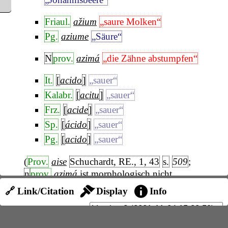
Friaul.
ažium
„saure Molken“
Pg.
aziume
„Säure“
N
prov.
azimá
„die Zähne abstumpfen“
It.
[
acido
]
„sauer“
Kalabr.
[
acitu
]
„sauer“
Frz.
[
acide
]
„sauer“
Sp.
[
ácido
]
„sauer“
Pg.
[
acido
]
„sauer“
(
Prov.
aise
Schuchardt, RE., 1, 43
s.
509
;
n
prov.
azimá
ist morphologisch nicht
aufgeklärt, ein
*
acimen
Thomas, Mél., 2
nicht
🔗 Link/Citation
Display
Info
unbedenklich.)