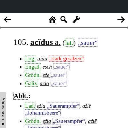
105.
acĭdus
a.
(
lat.
)
„sauer“
Log.
aidu
„stark gesalzen“
Engad.
esch
„sauer“
Grödn.
eže̥
„sauer“
Galiz.
acio
„sauer“
Ablt.
:
Show scan ▲
Lad.
e̜žia
„Sauerampfer“
,
ažië
„Johannisbeere“
Grödn.
e̜žia
„Sauerampfer“
,
ažië
„Johannisbeere“