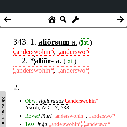
343. 1.
aliōrsum
a.
(
lat.
)
„anderswohin“
,
„anderswo“
2.
*
aliōr-
a.
(
lat.
)
„anderswohin“
,
„anderswo“
2.
Show scan ▲
Obw.
vigliurauter
„anderswohin“
Ascoli, AGl., 7, 538
Rover.
iñuri
„anderswohin“
,
„anderswo“
Tess.
inǧú
„anderswohin“
,
„anderswo“