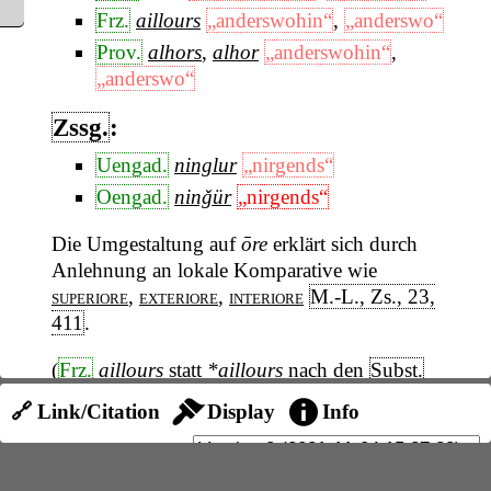
Frz.
aillours
„anderswohin“
,
„anderswo“
Prov.
alhors
,
alhor
„anderswohin“
,
„anderswo“
Zssg.
:
Uengad.
ninglur
„nirgends“
Oengad.
ninǧür
„nirgends“
Die Umgestaltung auf
ōre
erklärt sich durch
Anlehnung an lokale Komparative wie
superiore
,
exteriore
,
interiore
M.-L., Zs., 23,
411
.
(
Frz.
aillours
statt
*aillours
nach den
Subst.
auf
-eur
Paris, Mél., 259
ist unwahrscheinlich
🔗 Link/Citation
Display
Info
und erklärt die außerfranzösischen Formen
nicht; Komparat. +
aliore loco
zu
lat.
alium
Haberl, Zs., 36, 303
;
Gamillscheg
entfernt