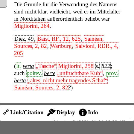
Die Gründe für die Verwendung des Namens
sind nicht klar, vielleicht, weil er im Mittelalter
in Norditalien außerordentlich beliebt war
Migliorini, 264
.
Diez, 49
,
Baist, RF., 12, 625
,
Sainéan,
Sources, 2, 82
,
Wartburg
,
Salvioni, RDR., 4,
205
(
It.
verta
„Tasche“
Migliorini, 258
s.
822
;
auch
poitev.
berte
„unfruchtbare Kuh“
,
prov.
berta
„altes, nicht mehr tragendes Schaf“
Sainéan, Sources, 2, 82
?)
🔗 Link/Citation
Display
Info