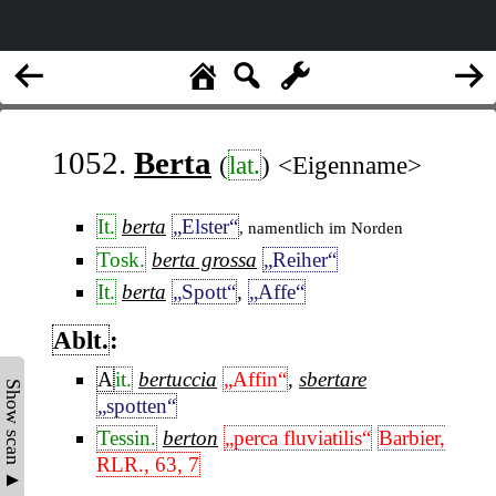
1052.
Berta
(
lat.
)
<Eigenname>
It.
berta
„Elster“
, namentlich im Norden
Tosk.
berta grossa
„Reiher“
It.
berta
„Spott“
,
„Affe“
Ablt.
:
A
it.
bertuccia
„Affin“
,
sbertare
Show scan ▲
„spotten“
Tessin.
berton
„perca fluviatilis“
Barbier,
RLR., 63, 7