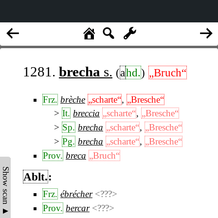
1281.
brecha
s.
(
a
hd.
)
„Bruch“
Frz.
brèche
„scharte“
,
„Bresche“
It.
breccia
„scharte“
,
„Bresche“
Sp.
brecha
„scharte“
,
„Bresche“
Pg.
brecha
„scharte“
,
„Bresche“
Prov.
breca
„Bruch“
Show scan ▲
Ablt.
:
Frz.
ébrécher
<???>
Prov.
bercar
<???>