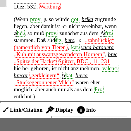
Diez, 532
,
Wartburg
(Wenn
prov.
ẹ
. so würde
got.
brika
zugrunde
liegen, aber damit ist
-c-
nicht vereinbar, wenn
a
hd.
, so muß
prov.
zunächst aus dem
A
frz.
stammen. Daß süd
frz.
berc
,
-o-
„zahnlückig“
(namentlich von Tieren)
,
kat.
vaca barquera
„Kuh mit auswärtsgewendeten Hörnern“
,
brec
„Spitze der Hacke“
Spitzer, BDC., 11, 231
hierher gehören, ist nicht anzunehmen,
valenc.
brecar
„zerkleinern“
,
a
kat.
breca
„Stückegeronnener Milch“
wären eher
möglich, aber auch nur als aus dem
Frz.
entlehnt.)
🔗 Link/Citation
Display
Info