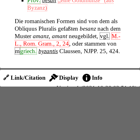
Prov.
besan
„eine Goldmünze“ (aus
Byzanz)
Die romanischen Formen sind von dem als
Obliquus Pluralis gefaßten
besanz
nach dem
Muster
amanz
,
amant
neugebildet,
vgl.
M.-
L., Rom. Gram., 2, 24
, oder stammen von
m
griech.
byzantis
Claussen, NJPP. 25, 424.
🔗 Link/Citation
Display
Info
Version 1 (2021-10-28 03:51:19)