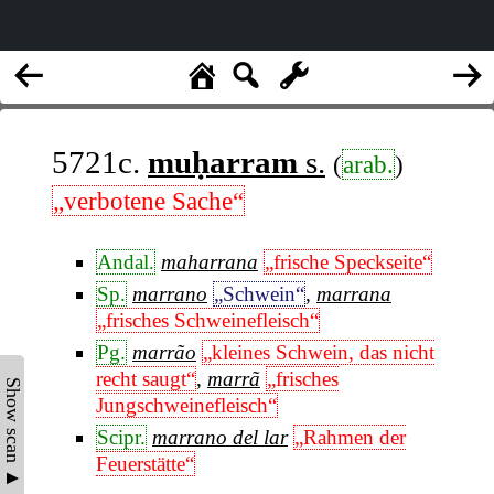
5721c.
muḥarram
s.
(
arab.
)
„verbotene Sache“
Andal.
maharrana
„frische Speckseite“
Sp.
marrano
„Schwein“
,
marrana
„frisches Schweinefleisch“
Pg.
marrão
„kleines Schwein, das nicht
recht saugt“
,
marrã
„frisches
Show scan ▲
Jungschweinefleisch“
Scipr.
marrano del lar
„Rahmen der
Feuerstätte“