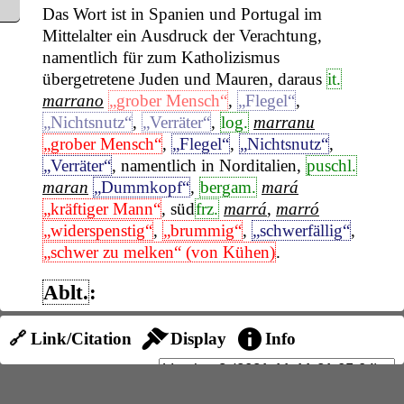
Das Wort ist in Spanien und Portugal im
Mittelalter ein Ausdruck der Verachtung,
namentlich für zum Katholizismus
übergetretene Juden und Mauren, daraus
it.
marrano
„grober Mensch“
,
„Flegel“
,
„Nichtsnutz“
,
„Verräter“
,
log.
marranu
„grober Mensch“
,
„Flegel“
,
„Nichtsnutz“
,
„Verräter“
, namentlich in Norditalien,
puschl.
maran
„Dummkopf“
,
bergam.
mará
„kräftiger Mann“
, süd
frz.
marrá
,
marró
„widerspenstig“
,
„brummig“
,
„schwerfällig“
,
„schwer zu melken“ (von Kühen)
.
Ablt.
:
Siz.
marrankineḍḍu
,
marrankinu
🔗 Link/Citation
Display
Info
„diebisch“
,
„verschlagen“
Log.
marrania
„Herausforderung“
Saintong.
marañé
„ermüden“