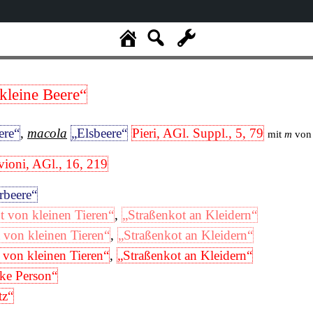
kleine Beere“
ere“
,
macola
„Elsbeere“
Pieri, AGl. Suppl., 5, 79
mit
m
vo
vioni, AGl., 16, 219
rbeere“
t von kleinen Tieren“
,
„Straßenkot an Kleidern“
t von kleinen Tieren“
,
„Straßenkot an Kleidern“
 von kleinen Tieren“
,
„Straßenkot an Kleidern“
cke Person“
tz“