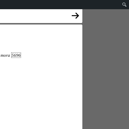
n
mora
5696