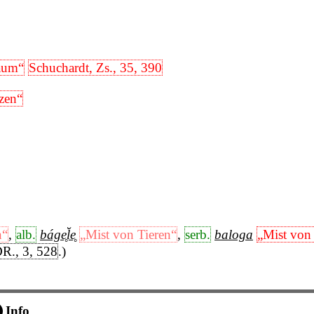
aum“
Schuchardt, Zs., 35, 390
zen“
n“
,
alb.
báge̥l̆e̥
„Mist von Tieren“
,
serb.
baloga
„Mist von
R., 3, 528
.)
Info