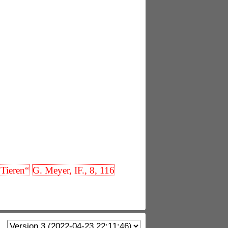
 Tieren“
G. Meyer, IF., 8, 116