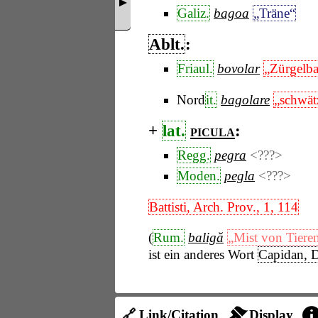
Galiz.
bagoa
„Träne“
Ablt.
:
Friaul.
bovolar
„Zürgelb
Nord
it.
bagolare
„schwät
+
lat.
picula
:
Regg.
pegra
<???>
Moden.
pegla
<???>
Battisti, Arch. Prov., 1, 114
(
Rum.
baligă
„Mist von Tiere
ist ein anderes Wort
Capidan, D
🔗 Link/Citation
Display