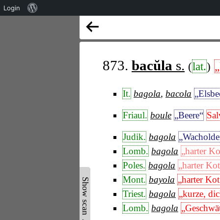
Über
Login
WordPress
873.
bacŭla
s.
(
lat.
)
„
It.
bagola
,
bacola
„Elsbe
Friaul.
boule
„Beere“
Sal
Judik.
bagola
„Wacholde
Lomb.
bagola
„harter Ko
Poles.
bagola
„harter Ko
Mont.
bayola
„harter Kot
Show scan ▲
Triest.
bagola
„kurze, di
Lomb.
bagola
„Geschwä