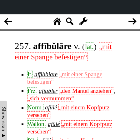
257.
affībŭlāre
v.
(
lat.
)
„mit
einer Spange befestigen“
It.
affibbiare
„mit einer Spange
befestigen“
Frz.
afiubler
„den Mantel anziehen“
,
„sich vermummen“
Norm.
afülé
„mit einem Kopfputz
Show scan ▲
versehen“
Wallon.
afülé
„mit einem Kopfputz
versehen“