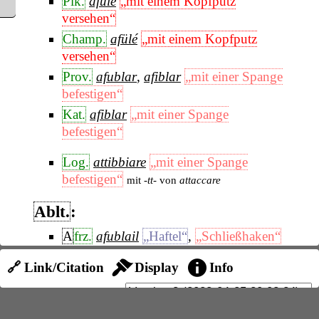
Pik.
afülé
„mit einem Kopfputz
versehen“
Champ.
afülé
„mit einem Kopfputz
versehen“
Prov.
afublar
,
afiblar
„mit einer Spange
befestigen“
Kat.
afiblar
„mit einer Spange
befestigen“
Log.
attibbiare
„mit einer Spange
befestigen“
mit
-tt-
von
attaccare
Ablt.
:
A
frz.
afublail
„Haftel“
,
„Schließhaken“
Prov.
afiblalh
„Haftel“
,
„Schließhaken“
🔗 Link/Citation
Display
Info
It.
affibbiaglio
„Haftel“
,
„Schließhaken“
Kat.
afiball
„Haftel“
,
„Schließhaken“