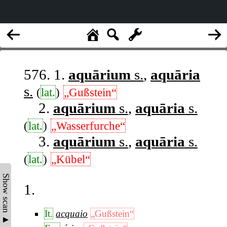
576. 1.
aquārium
s.
,
aquāria
s.
(
lat.
)
„Gußstein“
2.
aquārium
s.
,
aquāria
s.
(
lat.
)
„Wasserfurche“
3.
aquārium
s.
,
aquāria
s.
(
lat.
)
„Kübel“
Show scan ▲
1.
It.
acquaio
„Gußstein“