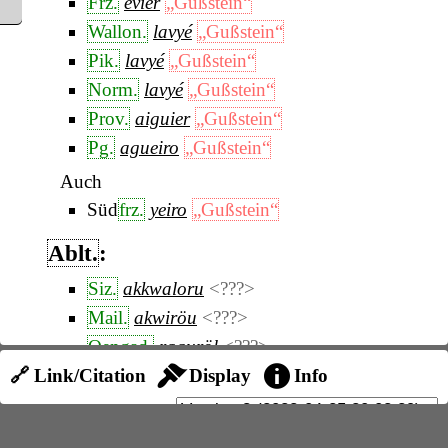
Frz.
évier
„Gußstein“
Wallon.
lavyé
„Gußstein“
Pik.
lavyé
„Gußstein“
Norm.
lavyé
„Gußstein“
Prov.
aiguier
„Gußstein“
Pg.
agueiro
„Gußstein“
Auch
Süd
frz.
yeiro
„Gußstein“
Ablt.
:
Siz.
akkwaloru
<???>
Mail.
akwiröu
<???>
Oengad.
raguröl
<???>
Uengad.
avaröl
<???>
🔗 Link/Citation
Display
Info
Bergell.
ogairöl
<???>
Salvioni, RIL.,
42, 974