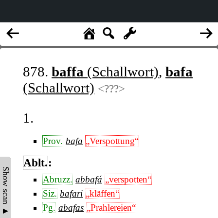
878.
baffa
(Schallwort)
,
bafa
(Schallwort)
<???>
1.
Prov.
bafa
„Verspottung“
Ablt.
:
Show scan ▲
Abruzz.
abbafá
„verspotten“
Siz.
bafari
„kläffen“
Pg.
abafas
„Prahlereien“