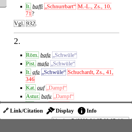
It.
baffi
„Schnurrbart“
M.-L., Zs., 10,
71
?
Vgl.
932
.
2.
Röm.
bafa
„Schwüle“
Pist.
mafa
„Schwüle“
It.
afa
„Schwüle“
Schuchardt, Zs., 41,
346
Kat.
ouf
„Dampf“
Astur.
bafu
„Dampf“
Sp.
baho
„Dampf“
🔗 Link/Citation
Display
Info
Pg.
bafo
„Dampf“
+
lat.
vapore
: