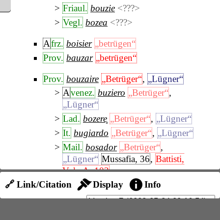
Friaul.
bouzie
<???>
Vegl.
bozea
<???>
A
frz.
boisier
„betrügen“
Prov.
bauzar
„betrügen“
Prov.
bouzaire
„Betrüger“
,
„Lügner“
A
venez.
buziero
„Betrüger“
,
„Lügner“
Lad.
bozere̥
„Betrüger“
,
„Lügner“
It.
bugiardo
„Betrüger“
,
„Lügner“
Mail.
bosador
„Betrüger“
,
„Lügner“
Mussafia, 36
,
Battisti,
Vok. A, 103
🔗 Link/Citation
Display
Info
Kors.
buǧardu
„Kalender“
Irp.
buša der oñe
„Fips“