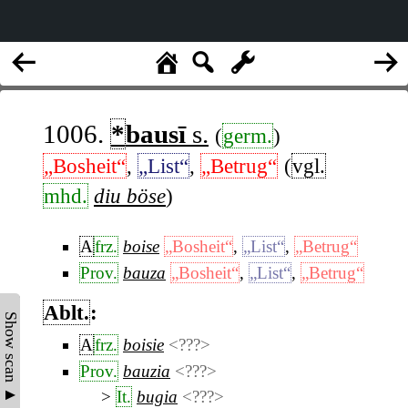
1006.
*
bausī
s.
(
germ.
)
„Bosheit“
,
„List“
,
„Betrug“
(
vgl.
mhd.
diu böse
)
A
frz.
boise
„Bosheit“
,
„List“
,
„Betrug“
Prov.
bauza
„Bosheit“
,
„List“
,
„Betrug“
Ablt.
:
Show scan ▲
A
frz.
boisie
<???>
Prov.
bauzia
<???>
It.
bugia
<???>