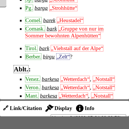
Pg.
barga
„Strohhütte“
Comel.
barek
„Heustadel“
Comask.
bark
„Gruppe von nur im
Sommer bewohnten Alpenhütten“
Tirol.
bark
„Viehstall auf der Alpe“
Berber.
birgu
„Zelt“
?
Ablt.
:
Venez.
barkesa
„Wetterdach“
,
„Notstall“
Veron.
barkesa
„Wetterdach“
,
„Notstall“
Mant.
barkesa
„Wetterdach“
,
„Notstall“
Parm.
barkesa
„Wetterdach“
,
„Notstall“
🔗 Link/Citation
Display
Info
Chiav.
barget
„Schweinestall“
Astur.
bárganu
„Pfahl einer Einhegung“