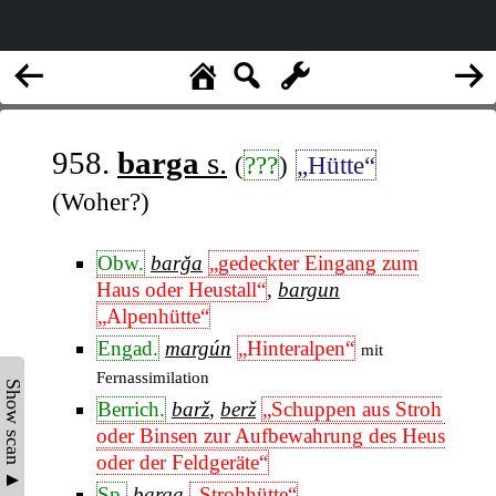
958.
barga
s.
(
???
)
„Hütte“
(Woher?)
Obw.
barǧa
„gedeckter Eingang zum
Haus oder Heustall“
,
bargun
„Alpenhütte“
Engad.
margún
„Hinteralpen“
mit
Fernassimilation
Show scan ▲
Berrich.
barž
,
berž
„Schuppen aus Stroh
oder Binsen zur Aufbewahrung des Heus
oder der Feldgeräte“
Sp.
barga
„Strohhütte“