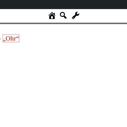
)
„Ohr“