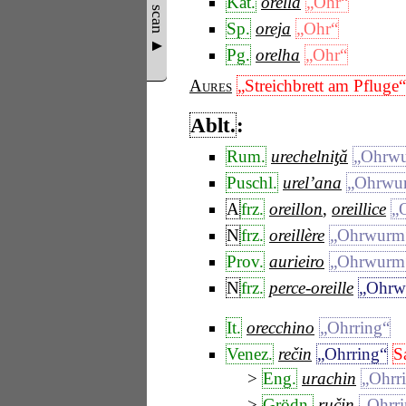
Show scan ▲
Kat.
orella
„Ohr“
Sp.
oreja
„Ohr“
Pg.
orelha
„Ohr“
Aures
„Streichbrett am Pfluge“
Ablt.
:
Rum.
urechelniƫă
„Ohrw
Puschl.
urel’ana
„Ohrwu
A
frz.
oreillon
,
oreillice
„
N
frz.
oreillère
„Ohrwurm
Prov.
aurieiro
„Ohrwurm
N
frz.
perce-oreille
„Ohrw
It.
orecchino
„Ohrring“
Venez.
rečin
„Ohrring“
S
Eng.
urachin
„Ohrr
Grödn.
ručin
„Ohrr