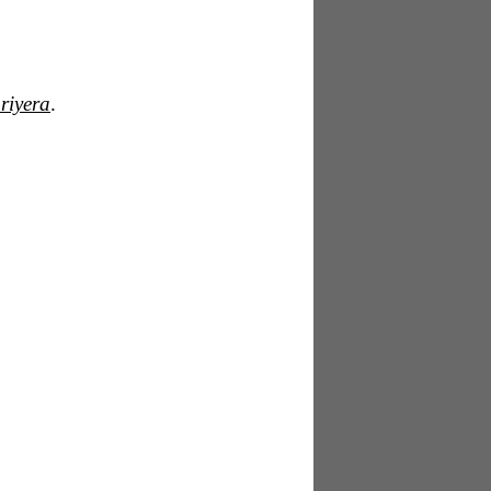
riyera
.