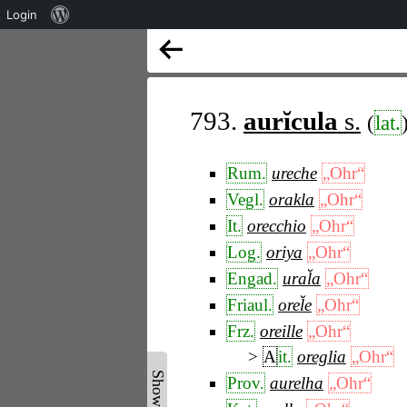
Über
Login
WordPress
793.
aurĭcula
s.
(
lat.
Rum.
ureche
„Ohr“
Vegl.
orakla
„Ohr“
It.
orecchio
„Ohr“
Log.
oriya
„Ohr“
Engad.
ural̆a
„Ohr“
Friaul.
orel̆e
„Ohr“
Frz.
oreille
„Ohr“
A
it.
oreglia
„Ohr“
Prov.
aurelha
„Ohr“