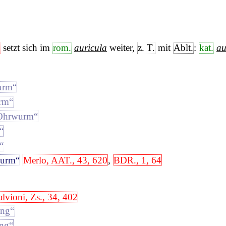
setzt sich im
rom.
auricula
weiter,
z. T.
mit
Ablt.
:
kat.
au
urm“
rm“
Ohrwurm“
“
“
urm“
Merlo, AAT., 43, 620
,
BDR., 1, 64
alvioni, Zs., 34, 402
ing“
ing“