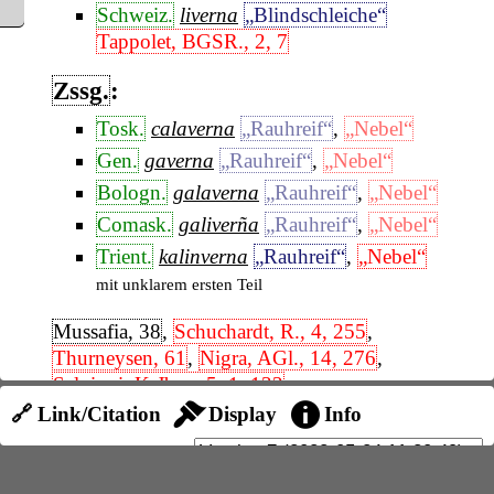
Schweiz.
liverna
„Blindschleiche“
Tappolet, BGSR., 2, 7
Zssg.
:
Tosk.
calaverna
„Rauhreif“
,
„Nebel“
Gen.
gaverna
„Rauhreif“
,
„Nebel“
Bologn.
galaverna
„Rauhreif“
,
„Nebel“
Comask.
galiverña
„Rauhreif“
,
„Nebel“
Trient.
kalinverna
„Rauhreif“
,
„Nebel“
mit unklarem ersten Teil
Mussafia, 38
,
Schuchardt, R., 4, 255
,
Thurneysen, 61
,
Nigra, AGl., 14, 276
,
Salvioni, KrJber., 5, 1, 132
🔗 Link/Citation
Display
Info
(Die Zugehörigkeit von
tosk.
calaverna
usw.
ist sehr fraglich;
-erna
könnte von den Blitz
bedeutenden Wörtern 5137 abgelöst und auf