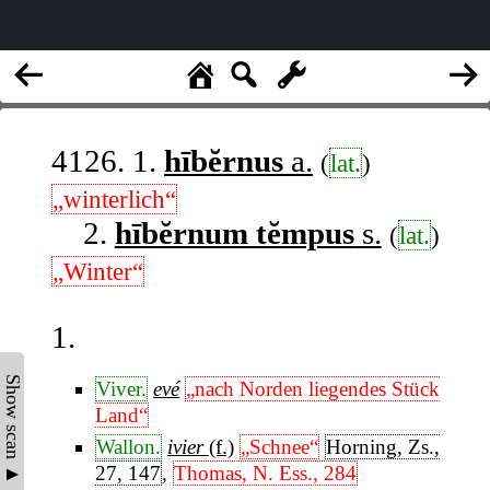
4126. 1.
hībĕrnus
a.
(
lat.
)
„winterlich“
2.
hībĕrnum tĕmpus
s.
(
lat.
)
„Winter“
1.
Show scan ▲
Viver.
evé
„nach Norden liegendes Stück
Land“
Wallon.
ivier
(f.)
„Schnee“
Horning, Zs.,
27, 147
,
Thomas, N. Ess., 284