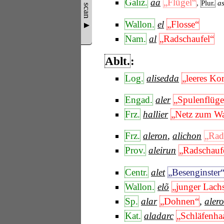
Show scan ▲
Galiz.
aa
„Flügel“
,
Plur.
a
Wallon.
el
„Flosse“
Nam.
al
„Radschaufel“
Ablt.
:
Log.
alisedda
„leeres Kor
Engad.
aler
„Spulenflüge
Frz.
hallier
„Netz zum Wa
Frz.
aleron
,
alichon
„Rad
Prov.
aleirun
„Radschauf
Centr.
alet
„Besenginster
Wallon.
elõ
„junger Lach
Sp.
alar
„Dohnen“
,
alero
Kat.
aladarc
„Schläfenha