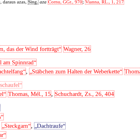
s
, daraus azas,
Sing.
aza
Cornu, GGr., 970
;
Vianna, RL., 1, 217
n, das der Wind fortträgt“
Wagner, 26
l am Spinnrad“
chtelfang“
,
„Stäbchen zum Halten der Weberkette“
Thoma
schaufel“
el“
Thomas, Mél., 15
,
Schuchardt, Zs., 26, 404
“
s“
„Steckgarn“
,
„Dachtraufe“
ar“