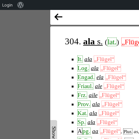
Über
Login
WordPress
304.
ala
s.
(
lat.
)
„Flüg
It.
ala
„Flügel“
Log.
ala
„Flügel“
Engad.
ela
„Flügel“
Friaul.
ale
„Flügel“
Frz.
aile
„Flügel“
Prov.
ala
„Flügel“
Kat.
ala
„Flügel“
Sp.
ala
„Flügel“
A
pg.
aa
„Flügel“
,
Plur.
as