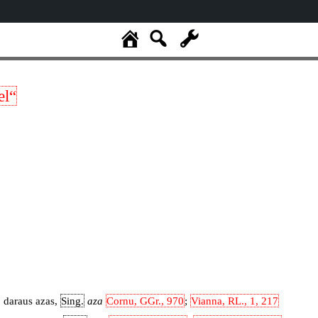
el“
, daraus azas,
Sing.
aza
Cornu, GGr., 970
;
Vianna, RL., 1, 217