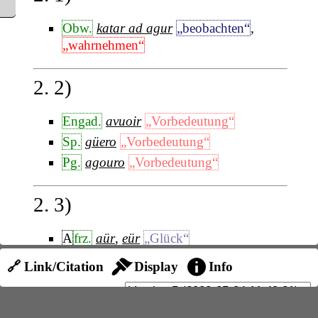
Obw.
katar ad agur
„beobachten“
,
„wahrnehmen“
2. 2)
Engad.
avuoir
„Vorbedeutung“
Sp.
güero
„Vorbedeutung“
Pg.
agouro
„Vorbedeutung“
2. 3)
A
frz.
aür
,
eür
„Glück“
N
frz.
heur
„Glück“
Spitzer, ZFSL., 49,
🔗 Link/Citation
Display
Info
319
veraltet,
iron.
Prov.
äur
„Glück“
Kat.
ahuir
„Glück“