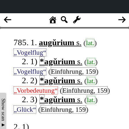
785. 1.
augŭrium
s.
(
lat.
)
„Vogelflug“
2. 1)
*
agŭrium
s.
(
lat.
)
„Vogelflug“
(
Einführung, 159
)
2. 2)
*
agŭrium
s.
(
lat.
)
„Vorbedeutung“
(
Einführung, 159
)
2. 3)
*
agŭrium
s.
(
lat.
)
Show scan ▲
„Glück“
(
Einführung, 159
)
2. 1)