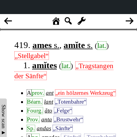
419.
ames
s.
,
amĭte
s.
(
lat.
)
„Stellgabel“
1.
amĭtes
(
lat.
)
„Tragstangen
der Sänfte“
A
prov.
ant
„ein hölzernes Werkzeug“
Béarn.
lant
„Totenbahre“
Show scan ▲
Fourg.
ãto
„Felge“
Prov.
anta
„Brustwehr“
Sp.
andas
„Sänfte“