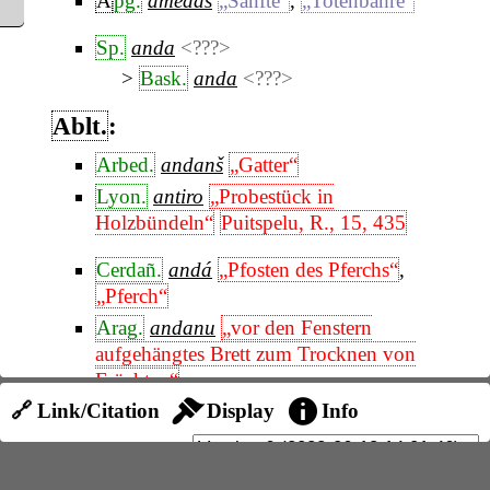
A
pg.
amedas
„Sänfte“
,
„Totenbahre“
Sp.
anda
<???>
Bask.
anda
<???>
Ablt.
:
Arbed.
andanš
„Gatter“
Lyon.
antiro
„Probestück in
Holzbündeln“
Puitspelu, R., 15, 435
Cerdañ.
andá
„Pfosten des Pferchs“
,
„Pferch“
Arag.
andanu
„vor den Fenstern
aufgehängtes Brett zum Trocknen von
Früchten“
🔗 Link/Citation
Display
Info
Pg.
andilhas
„Trage“
Diez, 435
,
Michaelis, RL., 11, 40