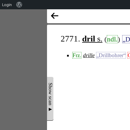
Über
Login
WordPress
2771.
dril
s.
(
ndl.
)
„D
Frz.
drille
„Drillbohrer“
Show scan ▲