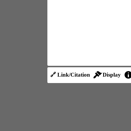
🔗 Link/Citation
Display