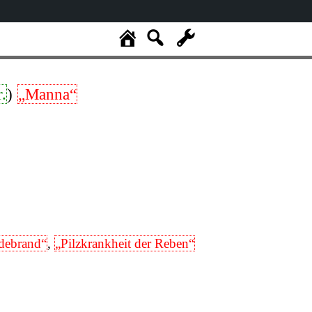
.
)
„Manna“
idebrand“
,
„Pilzkrankheit der Reben“