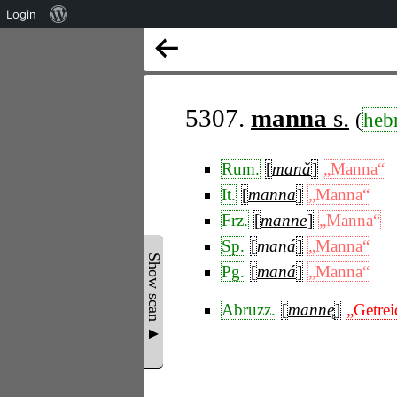
Über
Login
WordPress
5307.
manna
s.
(
hebr
Rum.
[
mană
]
„Manna“
It.
[
manna
]
„Manna“
Frz.
[
manne
]
„Manna“
Sp.
[
maná
]
„Manna“
Show scan ▲
Pg.
[
maná
]
„Manna“
Abruzz.
[
manne̥
]
„Getre