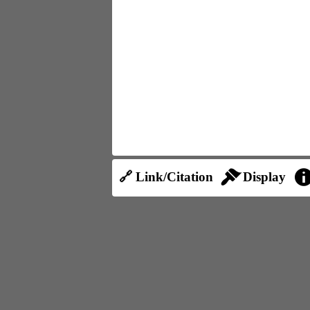
🔗 Link/Citation
Display