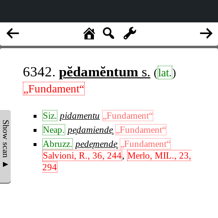
6342.
pĕdamĕntum
s.
(
lat.
)
„Fundament“
Siz.
pidamentu
„Fundament“
Show scan ▲
Neap.
pe̥damiende̥
„Fundament“
Abruzz.
pede̥mende̥
„Fundament“
Salvioni, R., 36, 244
,
Merlo, MIL., 23,
294