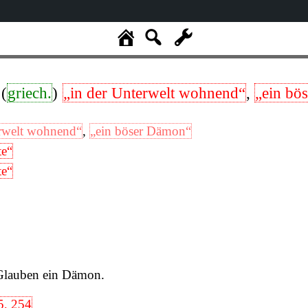
(
griech.
)
„in der Unterwelt wohnend“
,
„ein bö
erwelt wohnend“
,
„ein böser Dämon“
te“
te“
lauben ein Dämon.
5, 254