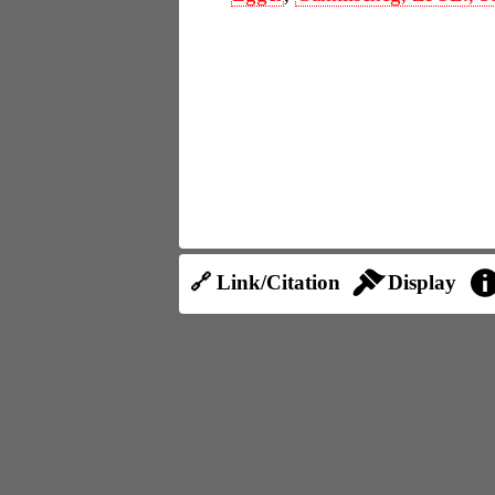
🔗 Link/Citation
Display