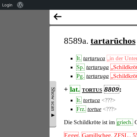
Über
Login
WordPress
8589a.
tartarūchos
It.
tartaruca
„in der Unt
Sp.
tartaruga
„Schildkrö
Pg.
tartaruga
„Schildkrö
+
lat.
tortus
8809
:
Show scan ▲
It.
tortuca
<???>
Frz.
tortue
<???>
Die Schildkröte ist im
griech.
G
Egger
,
Gamillscheg, ZFSL., 5