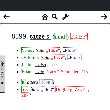
8599.
tatze
s.
(
mhd.
)
„Tatze“
Venez.
tsata
„Tatze“
,
„Pfote“
Ost
lomb.
tsata
„Tatze“
,
„Pfote“
Show scan ▲
Ladin.
tsatsa
„Tatze“
Friaul.
tsate
„Tatze“
Schneller, 213
It.
attera
„Floß“
?
Sp.
átara
„Floß“
Högberg, Zs., 41,
287
?