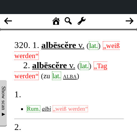
320. 1.
albēscĕre
v.
(
lat.
)
„weiß
werden“
2.
albēscĕre
v.
(
lat.
)
„Tag
werden“
(zu
lat.
alba
)
Show scan ▲
1.
Rum.
albì
„weiß werden“
2.