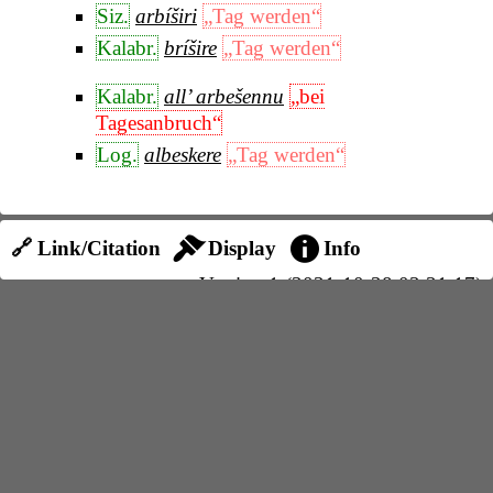
Siz.
arbíširi
„Tag werden“
Kalabr.
bríšire
„Tag werden“
Kalabr.
all’ arbešennu
„bei
Tagesanbruch“
Log.
albeskere
„Tag werden“
🔗 Link/Citation
Display
Info
Version 1 (2021-10-28 03:31:17)