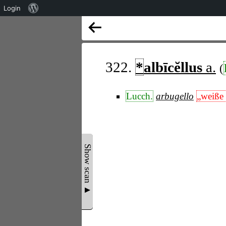
Über
Login
WordPress
322.
*
albīcĕllus
a.
(
Lucch.
arbugello
„weiße
Show scan ▲