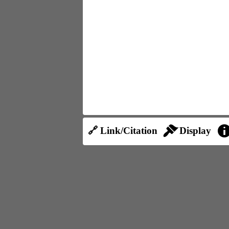
🔗 Link/Citation
Display