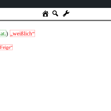
lat.
)
„weißlich“
 Feige“