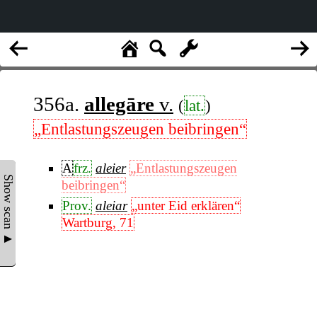
356a.
allegāre
v.
(
lat.
)
„Entlastungszeugen beibringen“
A
frz.
aleier
„Entlastungszeugen
Show scan ▲
beibringen“
Prov.
aleiar
„unter Eid erklären“
Wartburg, 71