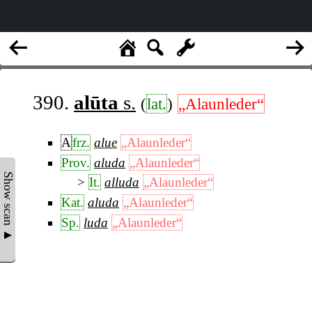
390.
alūta
s.
(
lat.
)
„Alaunleder“
A
frz.
alue
„Alaunleder“
Prov.
aluda
„Alaunleder“
Show scan ▲
It.
alluda
„Alaunleder“
Kat.
aluda
„Alaunleder“
Sp.
luda
„Alaunleder“