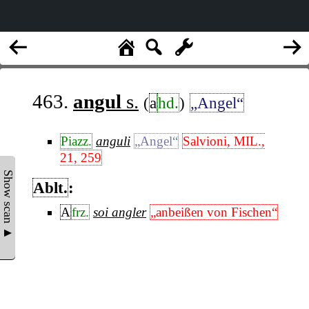
463.
angul
s.
(
a
hd.
)
„Angel“
Piazz.
anguli
„Angel“
Salvioni, MIL.,
21, 259
Show scan ▲
Ablt.
:
A
frz.
soi angler
„anbeißen von Fischen“