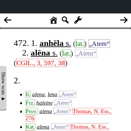
472. 1.
anhēla
s.
(
lat.
)
„Atem“
2.
alēna
s.
(
lat.
)
„Atem“
(
CGlL., 3, 597, 38
)
Show scan ▲
2.
It.
alena
,
lena
„Atem“
Frz.
haleine
„Atem“
Prov.
alena
„Atem“
Thomas, N. Ess.,
276
Kat.
alena
„Atem“
Thomas, N. Ess.,