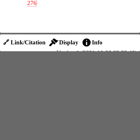
276
🔗 Link/Citation
Display
Info
Version 1 (2021-10-28 03:33:40)