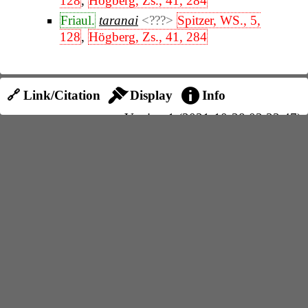
128
,
Högberg, Zs., 41, 284
Friaul.
taranai
<???>
Spitzer, WS., 5,
128
,
Högberg, Zs., 41, 284
🔗 Link/Citation
Display
Info
Version 1 (2021-10-28 03:33:47)