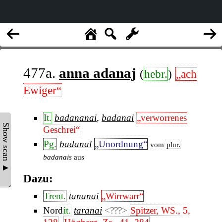
477a.
anna adanaj
(
hebr.
)
„ach
Ewiger“
It.
badananai
,
badanai
„verworrenes
Show scan ▲
Geschrei“
Pg.
badanal
„Unordnung“
vom
plur.
badanais
aus
Dazu:
Trent.
tananai
„Wirrwarr“
Nord
it.
taranai
<???>
Spitzer, WS., 5,