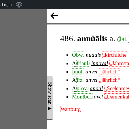
Über
Login
WordPress
486.
annŭālis
a.
(
lat.
Obw.
nuauls
„kirchliche 
A
friaul.
innoval
„Jahrest
Imol.
anvel
„jährlich“
A
frz.
anvel
„jährlich“
Show scan ▲
A
prov.
anoal
„Seelenme
Montbél.
ãvel
„Damenkaf
Wartburg