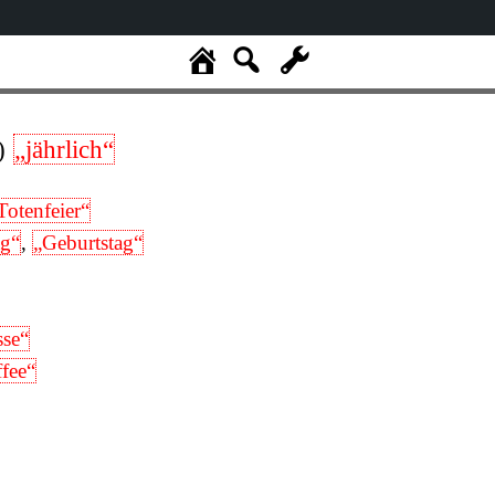
)
„jährlich“
Totenfeier“
ag“
,
„Geburtstag“
sse“
fee“