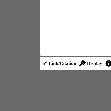
🔗 Link/Citation
Display