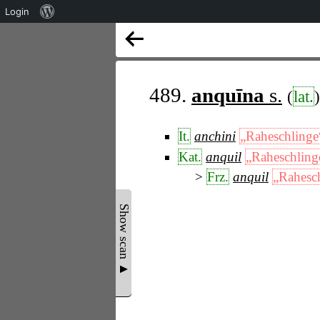
Über
Login
WordPress
489.
anquīna
s.
(
lat.
)
It.
anchini
„Raheschlinge
Kat.
anquil
„Raheschling
Frz.
anquil
„Rahesc
Show scan ▲