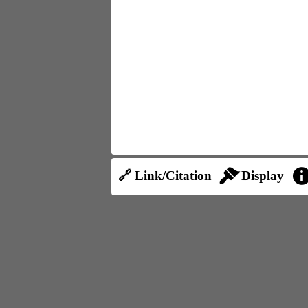
🔗 Link/Citation
Display