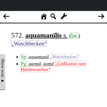
572.
aquamanīlis
s.
(
lat.
)
„Waschbecken“
Sp.
aguamanil
„Waschbecken“
Show scan ▲
Pg.
gormil
,
gomil
„Gießkanne zum
Händewaschen“