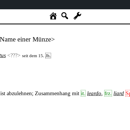
Name einer Münze>
tus
<???>
seit dem 15.
Jh.
ist abzulehnen; Zusammenhang mit
it.
leardo
,
frz.
liard
Sp