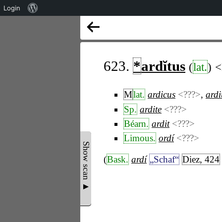
Über
Login
WordPress
623.
*
ardĭtus
(
lat.
)
<
M
lat.
ardicus
<???>
,
ardi
Sp.
ardite
<???>
Béarn.
ardit
<???>
Limous.
ordí
<???>
Show scan ▲
(
Bask.
ardí
„Schaf“
Diez, 424