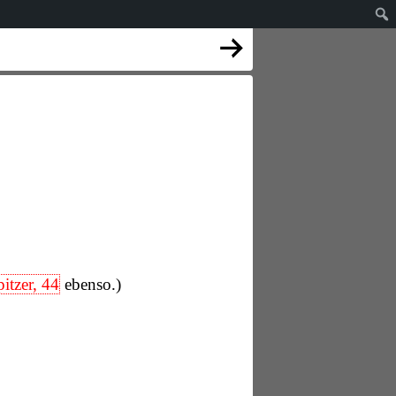
itzer, 44
ebenso.)