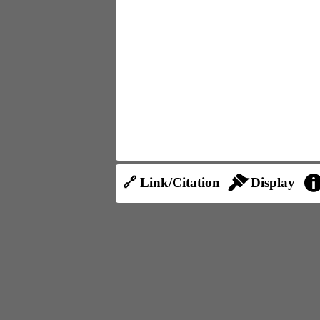
🔗 Link/Citation
Display