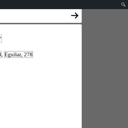
“
8
,
Eguilaz, 278