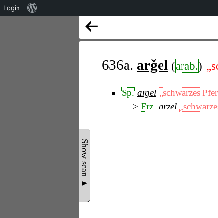
Über
Login
WordPress
636a.
arǧel
(
arab.
)
„s
Sp.
argel
„schwarzes Pfe
Frz.
arzel
„schwarze
Show scan ▲