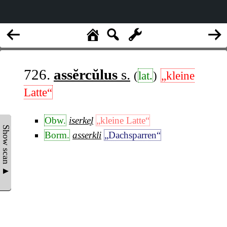
726.
assĕrcŭlus
s.
(
lat.
)
„kleine
Latte“
Obw.
iserke̥l
„kleine Latte“
Show scan ▲
Borm.
asserkli
„Dachsparren“