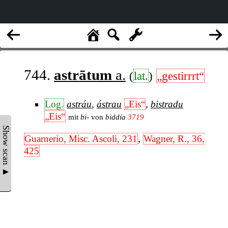
744.
astrātum
a.
(
lat.
)
„gestirrrt“
Log.
astráu
,
ástrau
„Eis“
,
bistradu
„Eis“
mit
bi-
von
biddía
3719
Show scan ▲
Guarnerio, Misc. Ascoli, 231
,
Wagner, R., 36,
425