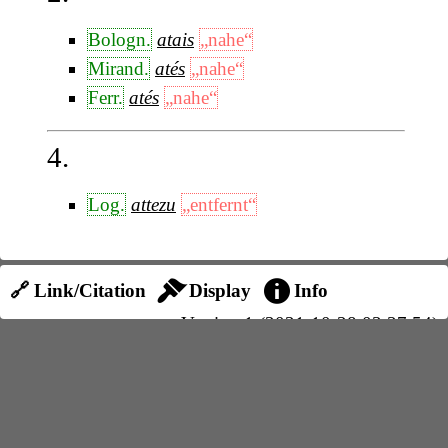
Bologn.
atais
„nahe“
Mirand.
atés
„nahe“
Ferr.
atés
„nahe“
4.
Log.
attezu
„entfernt“
🔗 Link/Citation
Display
Info
Version 1 (2021-10-28 03:37:54)