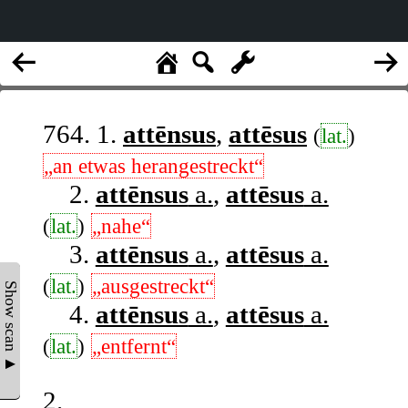
764. 1.
attēnsus
,
attēsus
(
lat.
)
„an etwas herangestreckt“
2.
attēnsus
a.
,
attēsus
a.
(
lat.
)
„nahe“
3.
attēnsus
a.
,
attēsus
a.
(
lat.
)
„ausgestreckt“
Show scan ▲
4.
attēnsus
a.
,
attēsus
a.
(
lat.
)
„entfernt“
2.