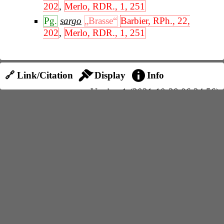
202
,
Merlo, RDR., 1, 251
Pg.
sargo
„Brasse“
Barbier, RPh., 22,
202
,
Merlo, RDR., 1, 251
🔗 Link/Citation
Display
Info
Version 1 (2021-10-28 06:34:56)