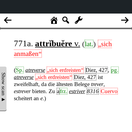
771a.
attrĭbuĕre
v.
(
lat.
)
„sich
anmaßen“
(
Sp.
atreverse
„sich erdreisten“
Diez, 427
,
pg.
Show scan ▲
atreverse
„sich erdreisten“
Diez, 427
ist
zweifelhaft, da die ältesten Belege
trever
,
estrever
bieten. Zu
a
frz.
estriver
8316
Cuervo
scheitert an
e
.)