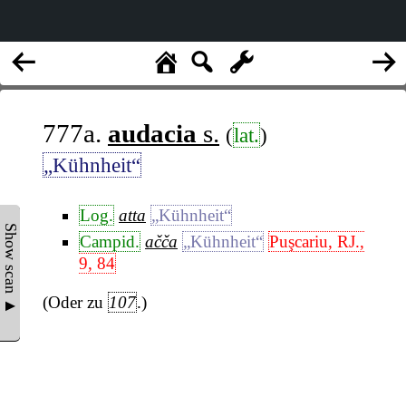
777a.
audacia
s.
(
lat.
)
„Kühnheit“
Log.
atta
„Kühnheit“
Show scan ▲
Campid.
ačča
„Kühnheit“
Puşcariu, RJ.,
9, 84
(Oder zu
107
.)