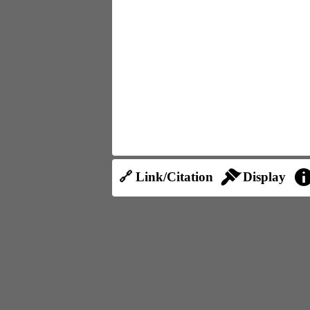
🔗 Link/Citation
Display