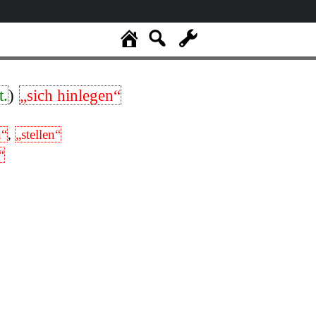
t.
)
„sich hinlegen“
n“
,
„stellen“
“