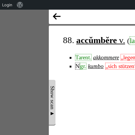
Über
Login
WordPress
88.
accŭmbĕre
v.
(
la
Tarent.
akkommere
„lege
N
gr.
kumbo
„sich stützen
Show scan ▲