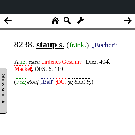
8238.
staup
s.
(
fränk.
)
„Becher“
A
frz.
esteu
„irdenes Geschirr“
Diez, 404
,
Mackel
, ÖFS. 6, 119.
Show scan ▲
(
Frz.
étouf
„Ball“
DG.
s.
8339b
.)