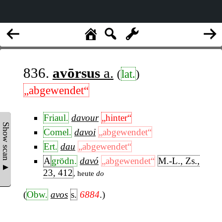
836.
avōrsus
a.
(
lat.
)
„abgewendet“
Friaul.
davour
„hinter“
Show scan ▲
Comel.
davoi
„abgewendet“
Ert.
dau
„abgewendet“
A
grödn.
davó
„abgewendet“
M.-L., Zs.,
23, 412
, heute
do
(
Obw.
avos
s.
6884
.)