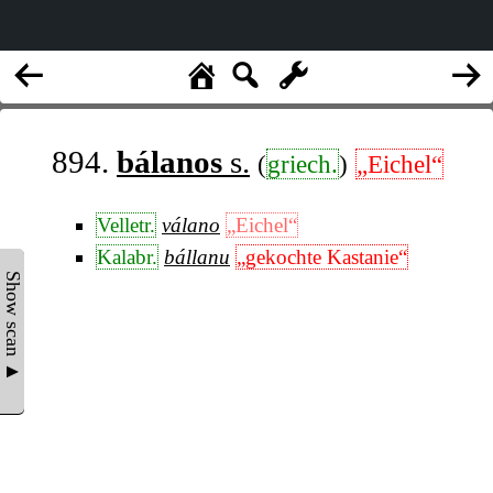
894.
bálanos
s.
(
griech.
)
„Eichel“
Velletr.
válano
„Eichel“
Kalabr.
bállanu
„gekochte Kastanie“
Show scan ▲