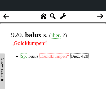
920.
balux
s.
(
iber.
?)
„Goldklumpen“
Sp.
baluz
„Goldklumpen“
Diez, 420
Show scan ▲