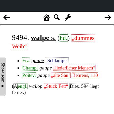
9494.
walpe
s.
(
hd.
)
„dummes
Weib“
Frz.
gaupe
„Schlampe“
Show scan ▲
Champ.
gaupe
„liederlicher Mensch“
Poitev.
gaupe
„alte Sau“
Behrens, 110
(
A
engl.
wallop
„Stück Fett“
Diez, 594
liegt
ferner.)